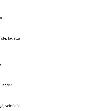
ttu
ähde: ladattu
e
. Lähde:
yä, voimia ja