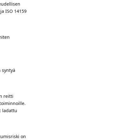
eudellisen
 ja ISO 14159
miten
a syntyä
 reitti
toiminnoille.
: ladattu
tumisriski on