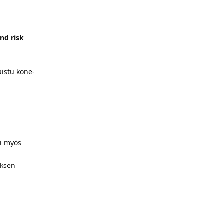
nd risk
aistu kone­
oi myös
uksen