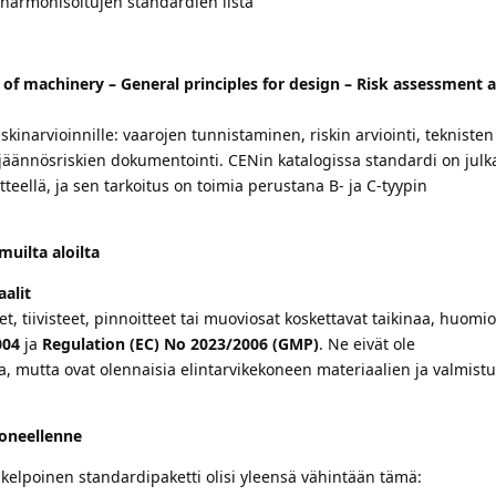
 harmonisoitujen standardien lista
 of machinery – General principles for design – Risk assessment a
kinarvioinnille: vaarojen tunnistaminen, riskin arviointi, teknisten
 jäännösriskien dokumentointi. CENin katalogissa standardi on julk
iitteellä, ja sen tarkoitus on toimia perustana B- ja C-tyypin
muilta aloilta
alit
et, tiivisteet, pinnoitteet tai muoviosat koskettavat taikinaa, huomi
004
ja
Regulation (EC) No 2023/2006 (GMP)
. Ne eivät ole
, mutta ovat olennaisia elintarvikekoneen materiaalien ja valmist
oneellenne
kelpoinen standardipaketti olisi yleensä vähintään tämä: