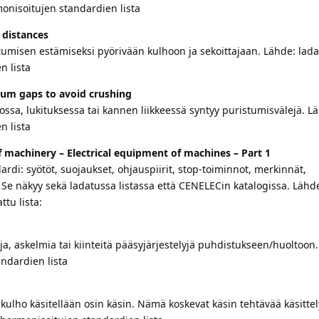
onisoitujen standardien lista
 distances
tumisen estämiseksi pyörivään kulhoon ja sekoittajaan. Lähde: lada
n lista
um gaps to avoid crushing
ossa, lukituksessa tai kannen liikkeessä syntyy puristumisvälejä. L
n lista
f machinery – Electrical equipment of machines – Part 1
rdi: syötöt, suojaukset, ohjauspiirit, stop-toiminnot, merkinnät,
 Se näkyy sekä ladatussa listassa että CENELECin katalogissa. Lähd
tu lista:
ja, askelmia tai kiinteitä pääsyjärjestelyjä puhdistukseen/huoltoon
ndardien lista
kulho käsitellään osin käsin. Nämä koskevat käsin tehtävää käsittel