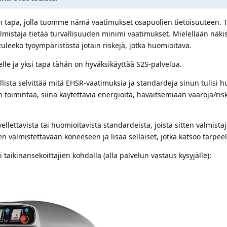
n tapa, jolla tuomme nämä vaatimukset osapuolien tietoisuuteen. Ti
valmistaja tietää turvallisuuden minimi vaatimukset. Mielellään näk
uleeko työympäristöstä jotain riskejä, jotka huomioitava.
elle ja yksi tapa tähän on hyväksikäyttää S2S-palvelua.
ista selvittää mitä EHSR-vaatimuksia ja standardeja sinun tulisi 
n toimintaa, siinä käytettäviä energioita, havaitsemiaan vaaroja/risk
lettavista tai huomioitavista standardeista, joista sitten valmistaj
en valmistettavaan koneeseen ja lisää sellaiset, jotka katsoo tarpeell
 taikinansekoittajien kohdalla (alla palvelun vastaus kysyjälle):