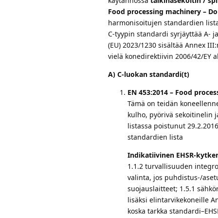
käytännössä
taikinasekoitin / spi
Food processing machinery – Do
harmonisoitujen standardien list
C-tyypin standardi syrjäyttää A- j
(EU) 2023/1230 sisältää Annex III
vielä kone­direktiivin 2006/42/EY a
A) C-luokan standardi(t)
EN 453:2014 – Food proces
Tämä on teidän koneellenne 
kulho, pyörivä sekoitineli
listassa poistunut 29.2.201
standardien lista
Indikatiivinen EHSR-kytke
1.1.2 turvallisuuden integro
valinta, jos puhdistus-/asetu
suojauslaitteet; 1.5.1 sähkör
lisäksi elintarvikekoneille 
koska tarkka standardi–EHSR