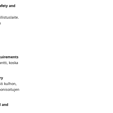
afety and
listuslaite.
n
equirements
ntti, koska
ry
ti kulhon,
monisoitujen
d and