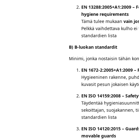
EN 13288:2005+A1:2009 – Fo
hygiene requirements
Tämä tulee mukaan
vain jo
Pelkkä vaihdettava kulho ei
standardien lista
B) B-luokan standardit
Minimi, jonka nostaisin tähän ko
EN 1672-2:2005+A1:2009 – 
Hygieeninen rakenne, puhdis
kuvasit pesun jokaisen käyt
EN ISO 14159:2008 – Safet
Täydentää hygieniasuunnitte
sekoittajan, suojakannen, t
standardien lista
EN ISO 14120:2015 – Guards
movable guards