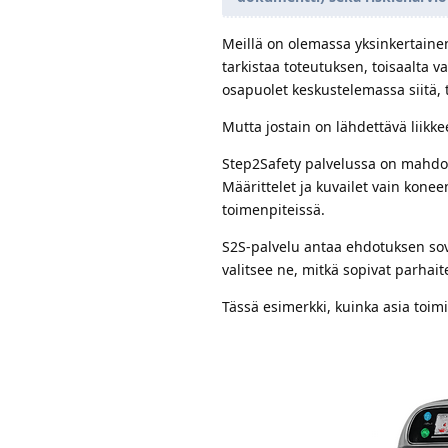
Meillä on olemassa yksinkertaine
tarkistaa toteutuksen, toisaalta 
osapuolet keskustelemassa siitä, t
Mutta jostain on lähdettävä liikke
Step2Safety palvelussa on mahdoll
Määrittelet ja kuvailet vain konee
toimenpiteissä.
S2S-palvelu antaa ehdotuksen sovel
valitsee ne, mitkä sopivat parhait
Tässä esimerkki, kuinka asia toimii