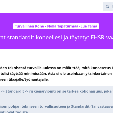
Turvallinen Kone - Nolla Tapaturmaa -Lue Tämä
vat standardit koneellesi ja täytetyt EHSR-v
iden teknisessä turvallisuudessa on määrittää, mitä koneasetus
tulisi täyttää minimissään.
Asia ei ole useinkaan yksinkertaine
een tilaajalle/työnantajalle.
> Standardit -> riskienarviointi on se tärkeä kokonaisuus, joka 
sen pohjan tekniseen turvallisuuteen ja Standardit (tai vastaava
nti ovat todiste.