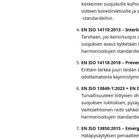
Keskeinen suojuksille kulho
viitteen kone­direktiiville 
-standardeihin.
EN ISO 14119:2013 – Interl
Tarvitaan, jos kansi/suojus
suojuksen avaus kytketään tu
harmonisoitujen standardie
EN ISO 14118:2018 – Preve
Erittäin tärkeä juuri teidä
odottamatonta käynnistymis
EN ISO 13849-1:2023 + EN 
Turvallisuuteen liittyvien o
suojuksen lukituksen, pysäy
Vaihtoehtoinen reitti sähköi
harmonisoitujen standardie
EN ISO 13850:2015 – Emerg
Hätäpysäytyksen periaatteet.