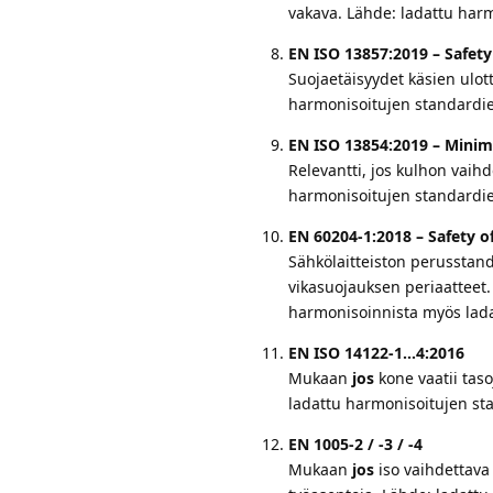
vakava. Lähde: ladattu harm
EN ISO 13857:2019 – Safety
Suojaetäisyydet käsien ulot
harmonisoitujen standardie
EN ISO 13854:2019 – Minim
Relevantti, jos kulhon vaihd
harmonisoitujen standardie
EN 60204-1:2018 – Safety o
Sähkölaitteiston perusstanda
vikasuojauksen periaatteet.
harmonisoinnista myös ladat
EN ISO 14122-1…4:2016
Mukaan
jos
kone vaatii taso
ladattu harmonisoitujen sta
EN 1005-2 / -3 / -4
Mukaan
jos
iso vaihdettava 