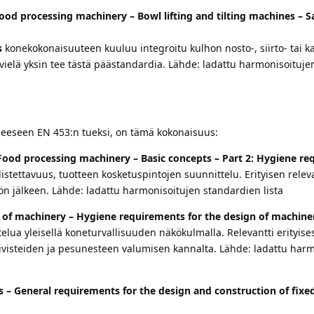
od processing machinery – Bowl lifting and tilting machines – S
s
konekokonaisuuteen kuuluu integroitu kulhon nosto-, siirto- tai kal
 vielä yksin tee tästä päästandardia. Lähde: ladattu harmonisoituje
neeseen EN 453:n tueksi, on tämä kokonaisuus:
Food processing machinery – Basic concepts – Part 2: Hygiene r
tettavuus, tuotteen kosketuspintojen suunnittelu. Erityisen releva
ön jälkeen. Lähde: ladattu harmonisoitujen standardien lista
y of machinery – Hygiene requirements for the design of machine
lua yleisellä koneturvallisuuden näkökulmalla. Relevantti erityises
iivisteiden ja pesunesteen valumisen kannalta. Lähde: ladattu har
 – General requirements for the design and construction of fixe