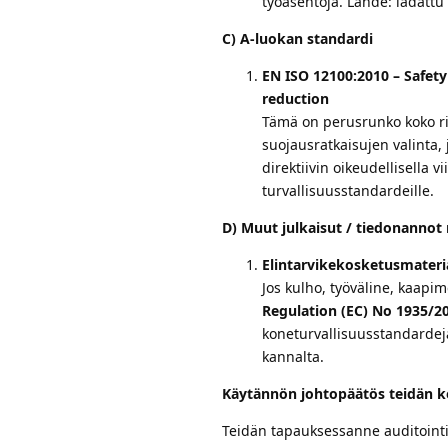
työasentoja. Lähde: ladattu
C) A-luokan standardi
EN ISO 12100:2010 – Safety
reduction
Tämä on perusrunko koko ris
suojausratkaisujen valinta,
direktiivin oikeudellisella v
turvallisuusstandardeille.
D) Muut julkaisut / tiedonannot 
Elintarvikekosketusmateria
Jos kulho, työväline, kaapim
Regulation (EC) No 1935/2
koneturvallisuusstandardeja
kannalta.
Käytännön johtopäätös teidän k
Teidän tapauksessanne auditointi