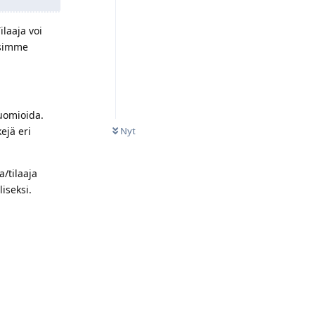
laaja voi
isimme
huomioida.
0
LUKEMATONTA
ejä eri
Nyt
a/tilaaja
iseksi.