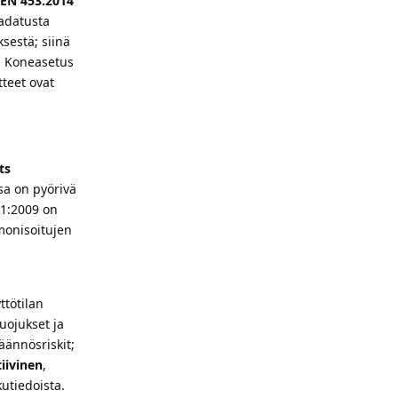
EN 453:2014
 ladatusta
sestä; siinä
a. Koneasetus
teet ovat
ts
sa on pyörivä
A1:2009 on
rmonisoitujen
ttötilan
suojukset ja
jäännösriskit;
tiivinen
,
utiedoista.