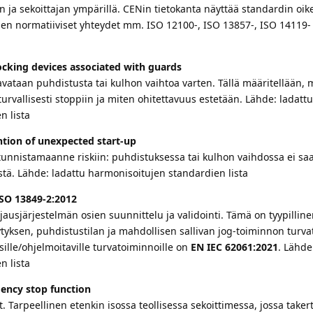
n ja sekoittajan ympärillä. CENin tietokanta näyttää standardin oik
ja sen normatiiviset yhteydet mm. ISO 12100-, ISO 13857-, ISO 14119-
ocking devices associated with guards
 avataan puhdistusta tai kulhon vaihtoa varten. Tällä määritellään, 
rvallisesti stoppiin ja miten ohitet­tavuus estetään. Lähde: ladattu
n lista
ntion of unexpected start-up
n tunnistamaanne riskiin: puhdistuksessa tai kulhon vaihdossa ei sa
tä. Lähde: ladattu harmonisoitujen standardien lista
ISO 13849-2:2012
hjausjärjestelmän osien suunnittelu ja validointi. Tämä on tyypillinen
tyksen, puhdistustilan ja mahdollisen sallivan jog-toiminnon turva
sille/ohjelmoitaville turvatoiminnoille on
EN IEC 62061:2021
. Lähde
n lista
ency stop function
 Tarpeellinen etenkin isossa teollisessa sekoittimessa, jossa taker