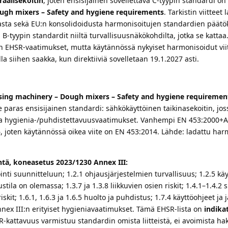
raalisekoitin
, joten ensisijainen sovellettava C-tyypin standardi on
ugh mixers – Safety and hygiene requirements
. Tarkistin viitteet
asta sekä EU:n konsolidoidusta harmonisoitujen standardien päätök
a B-tyypin standardit niiltä turvallisuusnäkökohdilta, jotka se katta
:n EHSR-vaatimukset, mutta käytännössä nykyiset harmonisoidut viit
lla siihen saakka, kun direktiiviä sovelletaan 19.1.2027 asti.
sing machinery – Dough mixers – Safety and hygiene requiremen
paras ensisijainen standardi: sähkökäyttöinen taikinasekoitin, jos
n ja hygienia-/puhdistettavuusvaatimukset. Vanhempi EN 453:2000+
6, joten käytännössä oikea viite on EN 453:2014. Lähde: ladattu ha
ntä, koneasetus 2023/1230 Annex III:
inti suunnitteluun; 1.2.1 ohjausjärjestelmien turvallisuus; 1.2.5 käy
stila on olemassa; 1.3.7 ja 1.3.8 liikkuvien osien riskit; 1.4.1–1.4.2 
iskit; 1.6.1, 1.6.3 ja 1.6.5 huolto ja puhdistus; 1.7.4 käyttöohjeet ja 
Annex III:n erityiset hygieniavaatimukset. Tämä EHSR-lista on
indika
-kattavuus varmistuu standardin omista liitteistä, ei avoimista hak