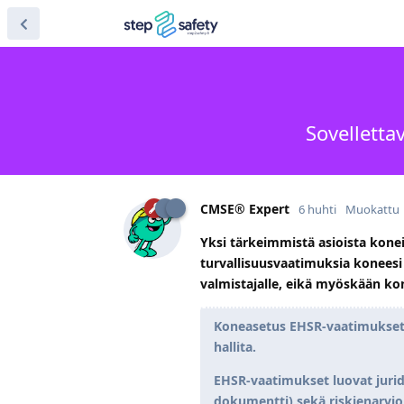
Sovelletta
CMSE® Expert
6 huhti
Muokattu
Yksi tärkeimmistä asioista kone
turvallisuusvaatimuksia koneesi 
valmistajalle, eikä myöskään kon
Koneasetus EHSR-vaatimukset -
hallita.
EHSR-vaatimukset luovat juridi
dokumentti) sekä riskienarvioi