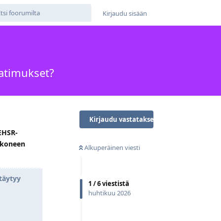
Kirjaudu sisään
aatimukset?
Kirjaudu vastataksesi
 EHSR-
n koneen
Alkuperäinen viesti
täytyy
1
/
6
viestistä
huhtikuu 2026